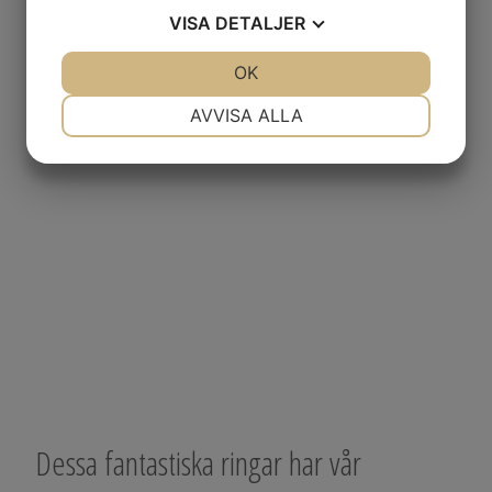
VISA
DETALJER
JA
NEJ
OK
JA
NEJ
NÖDVÄNDIG
INSTÄLLNINGAR
AVVISA ALLA
JA
NEJ
JA
NEJ
MARKNADSFÖRING
STATISTIK
Dessa fantastiska ringar har vår